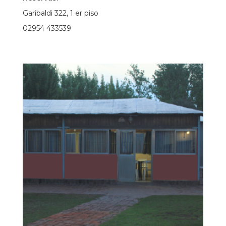
Garibaldi 322, 1 er piso
02954 433539