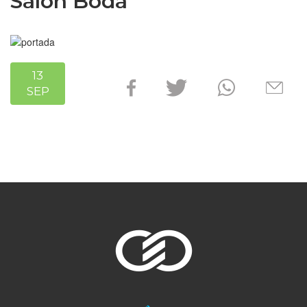
Salón Boda
13
SEP